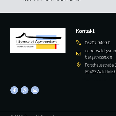
Kontakt
06207 9409 0
ueberwald-gymn
bergstrasse.de
Forsthausstraße 
69483
Wald-Mich
69483
Wald-Miche