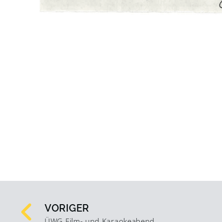
VORIGER
ÜWG Film- und Karaokeabend