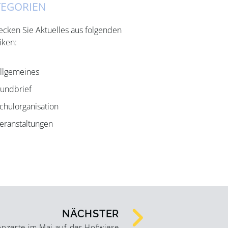
TEGORIEN
ecken Sie Aktuelles aus folgenden
iken:
llgemeines
undbrief
chulorganisation
eranstaltungen
NÄCHSTER
onzerte im Mai auf der Hofwiese