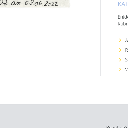
KA
Entd
Rubr
A
R
S
V
Benefiz-K