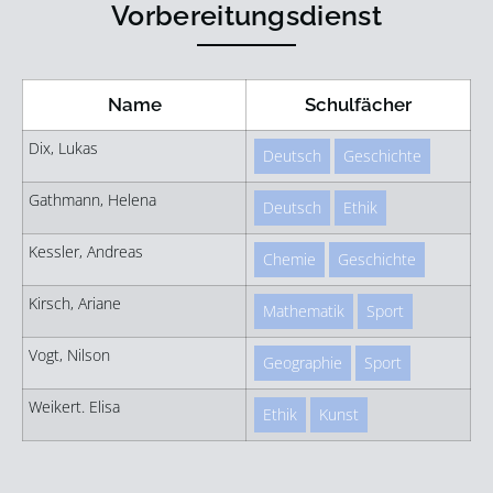
Vorbereitungsdienst
Name
Schulfächer
Dix, Lukas
Deutsch
Geschichte
Gathmann, Helena
Deutsch
Ethik
Kessler, Andreas
Chemie
Geschichte
Kirsch, Ariane
Mathematik
Sport
Vogt, Nilson
Geographie
Sport
Weikert. Elisa
Ethik
Kunst