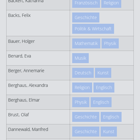
Backert, Katharina
Französisch
Religion
Backs, Felix
Geschichte
Politik & Wirtschaft
Bauer, Holger
Mathematik
Physik
Benard, Eva
Musik
Berger, Annemarie
Deutsch
Kunst
Berghaus, Alexandra
Religion
Englisch
Berghaus, Elmar
Physik
Englisch
Brust, Olaf
Geschichte
Englisch
Dannewald, Manfred
Geschichte
Kunst