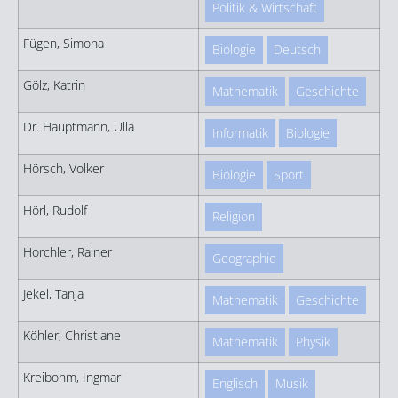
Politik & Wirtschaft
Fügen, Simona
Biologie
Deutsch
Gölz, Katrin
Mathematik
Geschichte
Dr. Hauptmann, Ulla
Informatik
Biologie
Hörsch, Volker
Biologie
Sport
Hörl, Rudolf
Religion
Horchler, Rainer
Geographie
Jekel, Tanja
Mathematik
Geschichte
Köhler, Christiane
Mathematik
Physik
Kreibohm, Ingmar
Englisch
Musik