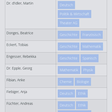
Dr. d’Idler, Martin
Deutsch
Politik & Wirtschaft
Theater AG
Donges, Beatrice
Geschichte
Französisch
Eckert, Tobias
Geschichte
Mathematik
Engesser, Rebekka
Geschichte
Spanisch
Dr. Epple, Georg
Mathematik
Physik
Fibian, Anke
Chemie
Biologie
Fiebiger, Anja
Deutsch
Ethik
Füchter, Andreas
Deutsch
Ethik