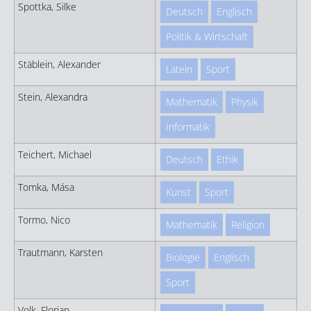
Spottka, Silke
Deutsch
Englisch
Politik & Wirtschaft
Stäblein, Alexander
Latein
Sport
Stein, Alexandra
Mathematik
Physik
Informatik
Teichert, Michael
Deutsch
Ethik
Tomka, Mása
Kunst
Sport
Tormo, Nico
Mathematik
Religion
Trautmann, Karsten
Biologie
Englisch
Sport
Volk, Florian