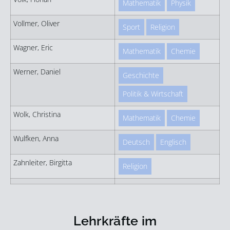
Mathematik
Physik
Vollmer, Oliver
Sport
Religion
Wagner, Eric
Mathematik
Chemie
Werner, Daniel
Geschichte
Politik & Wirtschaft
Wolk, Christina
Mathematik
Chemie
Wulfken, Anna
Deutsch
Englisch
Zahnleiter, Birgitta
Religion
Lehrkräfte im