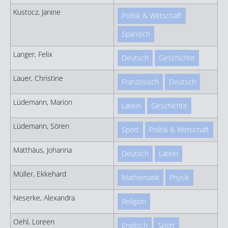
Kustocz, Janine
Politik & Wirtschaft
Spanisch
Langer, Felix
Deutsch
Geschichte
Lauer, Christine
Französisch
Deutsch
Lüdemann, Marion
Latein
Geschichte
Lüdemann, Sören
Sport
Politik & Wirtschaft
Matthäus, Johanna
Deutsch
Latein
Müller, Ekkehard
Mathematik
Physik
Neserke, Alexandra
Religion
Oehl, Loreen
Englisch
Sport