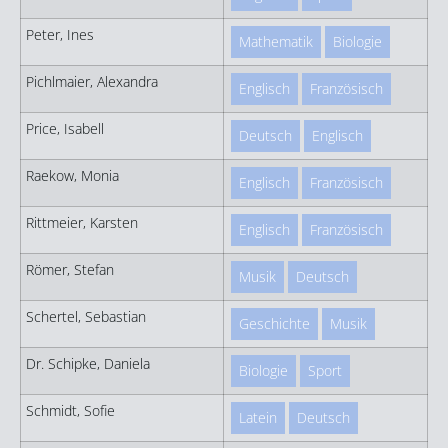
Peter, Ines
Mathematik
Biologie
Pichlmaier, Alexandra
Englisch
Französisch
Price, Isabell
Deutsch
Englisch
Raekow, Monia
Englisch
Französisch
Rittmeier, Karsten
Englisch
Französisch
Römer, Stefan
Musik
Deutsch
Schertel, Sebastian
Geschichte
Musik
Dr. Schipke, Daniela
Biologie
Sport
Schmidt, Sofie
Latein
Deutsch