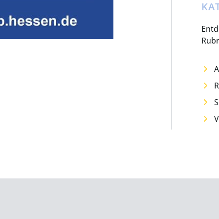
KA
Entd
Rubr
A
R
S
V