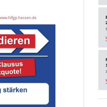
www.hlfgp.hessen.de
5