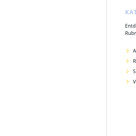
KA
Entd
Rubr
A
R
S
V