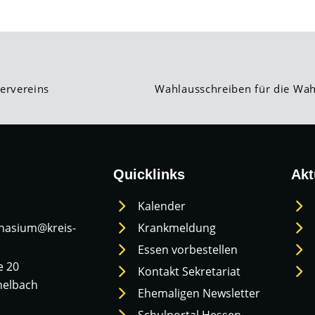
ervereins
Wahlausschreiben für die Wah
Quicklinks
Akt
Kalender
nasium@kreis-
Krankmeldung
Essen vorbestellen
e 20
Kontakt Sekretariat
helbach
Ehemaligen Newsletter
lbach