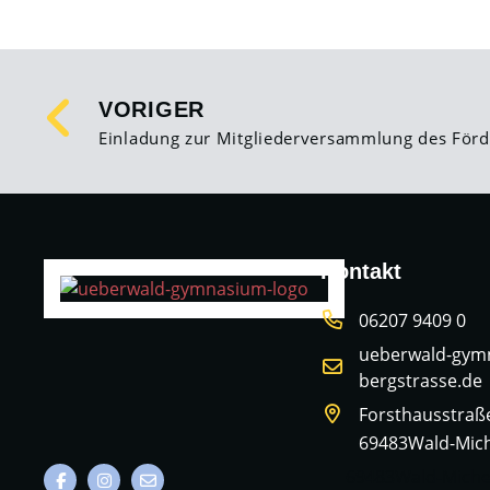
VORIGER
Einladung zur Mitgliederversammlung des Förd
Kontakt
06207 9409 0
ueberwald-gym
bergstrasse.de
Forsthausstraß
69483
Wald-Mic
69483
Wald-Miche