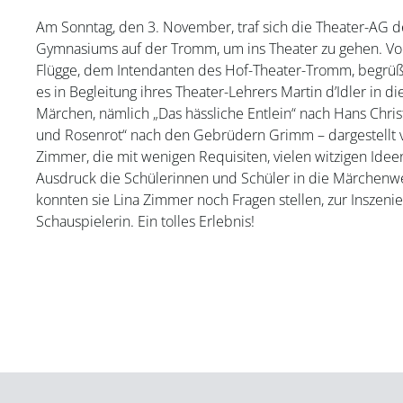
Am Sonntag, den 3. November, traf sich die Theater-AG d
Gymnasiums auf der Tromm, um ins Theater zu gehen. Vor
Flügge, dem Intendanten des Hof-Theater-Tromm, begrüßt
es in Begleitung ihres Theater-Lehrers Martin d’Idler in d
Märchen, nämlich „Das hässliche Entlein“ nach Hans Chr
und Rosenrot“ nach den Gebrüdern Grimm – dargestellt vo
Zimmer, die mit wenigen Requisiten, vielen witzigen Ide
Ausdruck die Schülerinnen und Schüler in die Märchenw
konnten sie Lina Zimmer noch Fragen stellen, zur Inszen
Schauspielerin. Ein tolles Erlebnis!