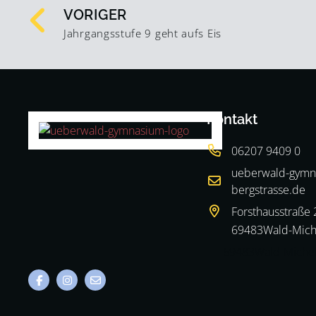
VORIGER
Jahrgangsstufe 9 geht aufs Eis
Kontakt
06207 9409 0
ueberwald-gymn
bergstrasse.de
Forsthausstraße 
69483
Wald-Mich
69483
Wald-Miche