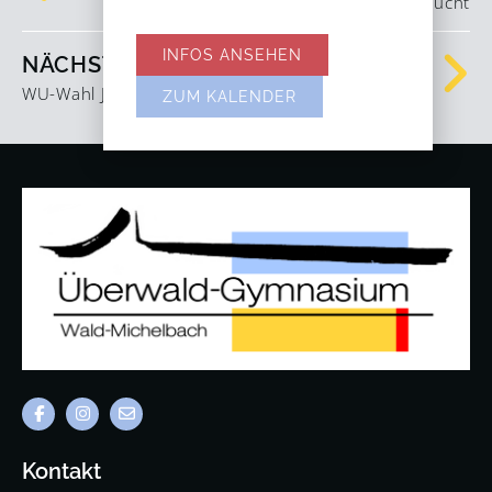
FSJ-Kraft ab 01.09.2024 gesucht
INFOS ANSEHEN
NÄCHSTER
WU-Wahl Jahrgangstufe 8
ZUM KALENDER
Kontakt