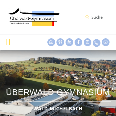
ÜBERWALD GYMNASIUM
WALD-MICHELBACH