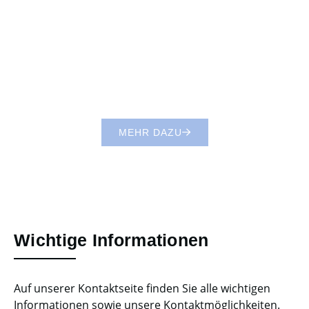
geben, praktische Erfahrungen im Umgang mit Musik
zu machen. Die Ensembles haben sich als „Ort
sozialen Lernens“ etabliert, wo auch
Kinder, die
ansonsten keine musikalische Förderung
erfahren, mit Musik in Kontakt kommen.
MEHR DAZU
Wichtige Informationen
Auf unserer Kontaktseite finden Sie alle wichtigen
Informationen sowie unsere Kontaktmöglichkeiten.