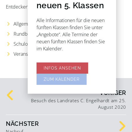
neuen 5. Klassen
Entdecken Sie Aktuelles aus folgenden Rubriken:
Alle Informationen für die neuen
Allgemeines
fünften Klassen finden Sie unter
Rundbrief
„Angebote“. Alle Termine der
neuen fünften Klassen finden Sie
Schulorganisation
im Kalender.
Veranstaltungen
INFOS ANSEHEN
ZUM KALENDER
VORIGER
Besuch des Landrates C. Engelhardt am 25.
August 2020
NÄCHSTER
Nachruf